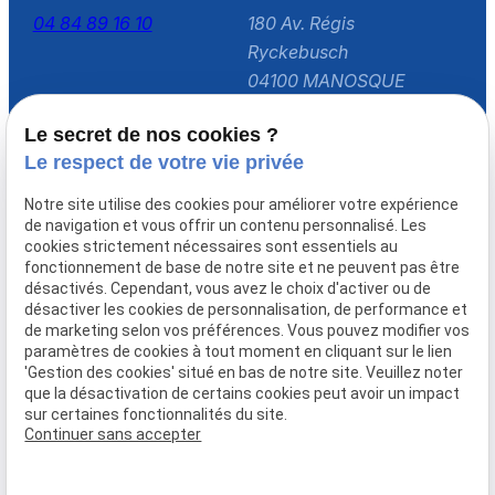
04 84 89 16 10
180 Av. Régis
Ryckebusch
04100 MANOSQUE
Horaires
Le secret de nos cookies ?
Lundi - Vendredi
Le respect de votre vie privée
09:00 - 17:30
Notre site utilise des cookies pour améliorer votre expérience
de navigation et vous offrir un contenu personnalisé. Les
Accueil
cookies strictement nécessaires sont essentiels au
fonctionnement de base de notre site et ne peuvent pas être
Le cabinet
désactivés. Cependant, vous avez le choix d'activer ou de
Domaines de compétences
désactiver les cookies de personnalisation, de performance et
de marketing selon vos préférences. Vous pouvez modifier vos
Actualités
paramètres de cookies à tout moment en cliquant sur le lien
Prendre rendez-vous
'Gestion des cookies' situé en bas de notre site. Veuillez noter
que la désactivation de certains cookies peut avoir un impact
Contact
sur certaines fonctionnalités du site.
Continuer sans accepter
Mentions légales
Politique de confidentialité
Gestion des cookies
Plan du site