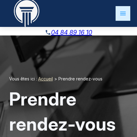
Panneau de gestion des cookies
menu
04 84 89 16 10
phone
Vous êtes ici :
Accueil
> Prendre rendez-vous
Prendre
rendez-vous