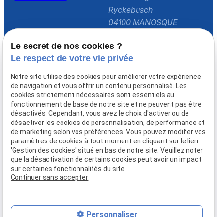
Ryckebusch
04100 MANOSQUE
Horaires
Le secret de nos cookies ?
Lundi - Vendredi
Le respect de votre vie privée
09:00 - 17:30
Notre site utilise des cookies pour améliorer votre expérience
de navigation et vous offrir un contenu personnalisé. Les
Accueil
cookies strictement nécessaires sont essentiels au
fonctionnement de base de notre site et ne peuvent pas être
Le cabinet
désactivés. Cependant, vous avez le choix d'activer ou de
Domaines de compétences
désactiver les cookies de personnalisation, de performance et
de marketing selon vos préférences. Vous pouvez modifier vos
Actualités
paramètres de cookies à tout moment en cliquant sur le lien
Prendre rendez-vous
'Gestion des cookies' situé en bas de notre site. Veuillez noter
que la désactivation de certains cookies peut avoir un impact
Contact
sur certaines fonctionnalités du site.
Continuer sans accepter
Mentions légales
Politique de confidentialité
Gestion des cookies
Plan du site
Personnaliser