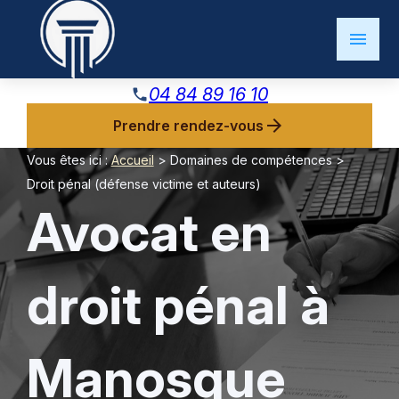
Panneau de gestion des cookies
menu
04 84 89 16 10
phone
arrow_forward
Prendre rendez-vous
Vous êtes ici :
Accueil
>
Domaines de compétences
>
Droit pénal (défense victime et auteurs)
Avocat en
droit pénal à
Manosque