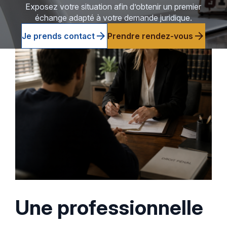
Exposez votre situation afin d’obtenir un premier
échange adapté à
votre demande juridique.
arrow_forward
arrow_forward
Je prends contact
Prendre rendez-vous
Une professionnelle